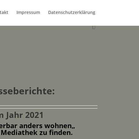
takt
Impressum
Datenschutzerklärung
sseberichte:
m Jahr 2021
rbar anders wohnen
„
 Mediathek zu finden.