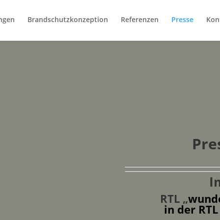
ungen
Brandschutzkonzeption
Referenzen
Presse
Kon
Pre
I
RTL „
wunde
in der RTL