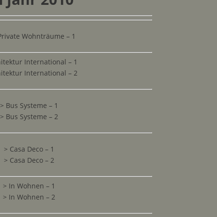
Private Wohnträume – 1
itektur International – 1
itektur International – 2
> Bus Systeme – 1
> Bus Systeme – 2
> Casa Deco – 1
> Casa Deco – 2
> In Wohnen – 1
>
In Wohnen – 2