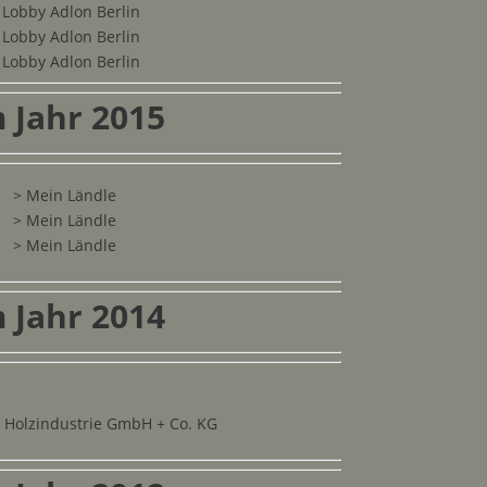
 Lobby Adlon Berlin
 Lobby Adlon Berlin
 Lobby Adlon Berlin
 Jahr 2015
> Mein Ländle
> Mein Ländle
> Mein Ländle
 Jahr 2014
el Holzindustrie GmbH + Co. KG