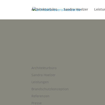
Architekturbüro
Sandra Hoelzer
Leist
Architekturbüro
Sandra Hoelzer
Leistungen
Brandschutzkonzeption
Referenzen
Presse