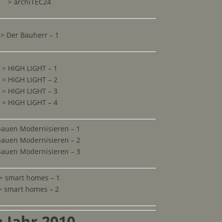
> archiTEC24
> Der Bauherr – 1
> HIGH LIGHT – 1
> HIGH LIGHT – 2
> HIGH LIGHT – 3
> HIGH LIGHT – 4
auen Modernisieren – 1
auen Modernisieren – 2
auen Modernisieren – 3
> smart homes – 1
> smart homes – 2
 Jahr 2010