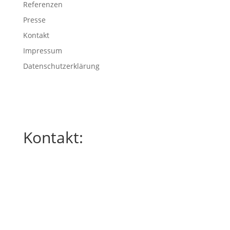
Referenzen
Presse
Kontakt
Impressum
Datenschutzerklärung
Kontakt:
ARCHITEKTURBUERO HOELZER
Dipl.-Ing. TU Sandra HOELZER
Freie Architektin
General-Sigel Straße 15
74889 Sinsheim
Telefon: (+49) 07261 / 947374